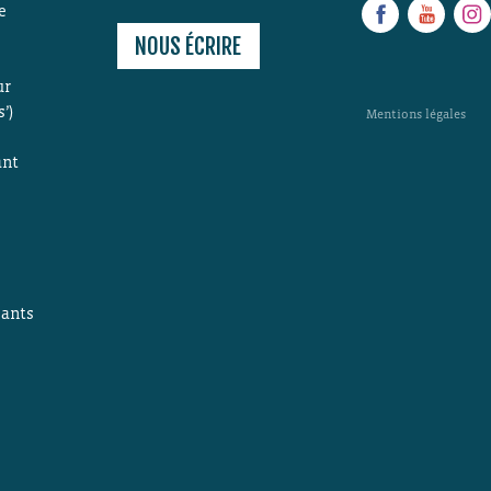
e
NOUS ÉCRIRE
ur
’)
Mentions légales
ant
s
ants