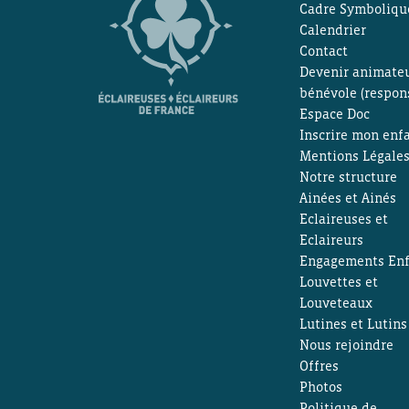
Cadre Symboliqu
Calendrier
Contact
Devenir animate
bénévole (respons
Espace Doc
Inscrire mon enf
Mentions Légale
Notre structure
Ainées et Ainés
Eclaireuses et
Eclaireurs
Engagements Enf
Louvettes et
Louveteaux
Lutines et Lutins
Nous rejoindre
Offres
Photos
Politique de